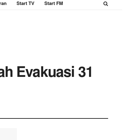
ran
Start TV
Start FM
ah Evakuasi 31