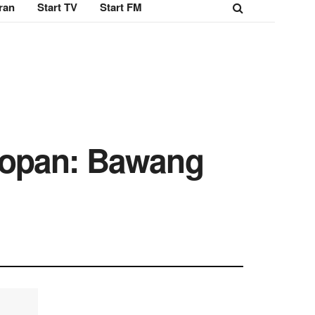
ran
Start TV
Start FM
nopan: Bawang