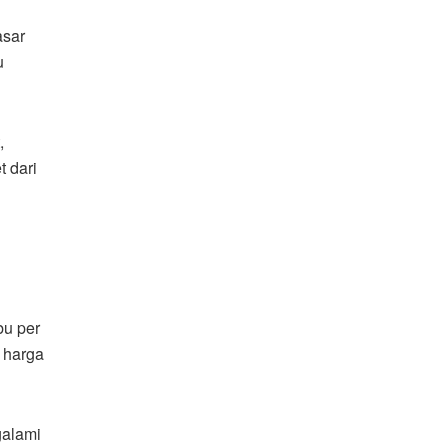
asar
u
,
 dari
bu per
n harga
galami