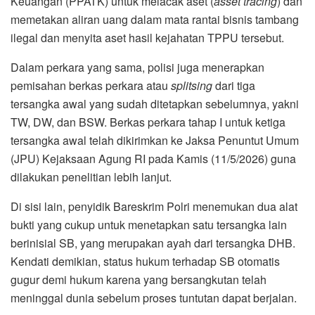
Keuangan (PPATK) untuk melacak aset (
asset tracing
) dan
memetakan aliran uang dalam mata rantai bisnis tambang
ilegal dan menyita aset hasil kejahatan TPPU tersebut.
Dalam perkara yang sama, polisi juga menerapkan
pemisahan berkas perkara atau
splitsing
dari tiga
tersangka awal yang sudah ditetapkan sebelumnya, yakni
TW, DW, dan BSW. Berkas perkara tahap I untuk ketiga
tersangka awal telah dikirimkan ke Jaksa Penuntut Umum
(JPU) Kejaksaan Agung RI pada Kamis (11/5/2026) guna
dilakukan penelitian lebih lanjut.
Di sisi lain, penyidik Bareskrim Polri menemukan dua alat
bukti yang cukup untuk menetapkan satu tersangka lain
berinisial SB, yang merupakan ayah dari tersangka DHB.
Kendati demikian, status hukum terhadap SB otomatis
gugur demi hukum karena yang bersangkutan telah
meninggal dunia sebelum proses tuntutan dapat berjalan.