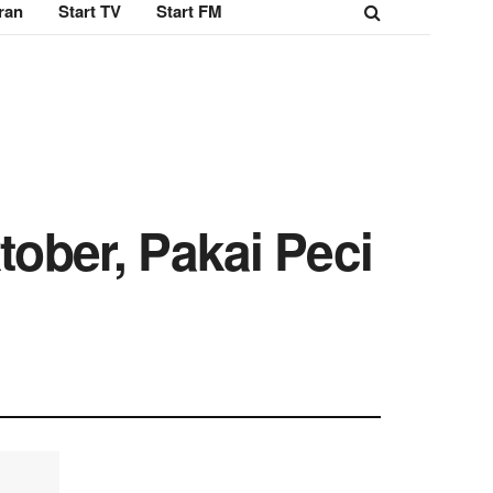
ran
Start TV
Start FM
tober, Pakai Peci