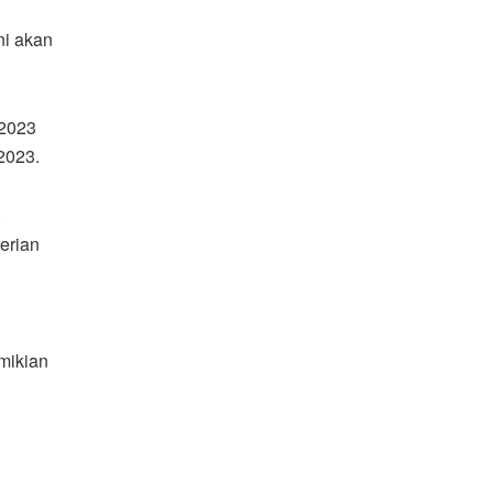
ni akan
 2023
2023.
,
erian
mikian