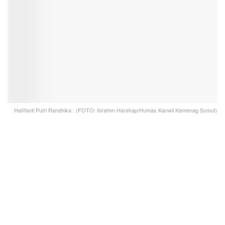
Hafifanti Putri Randhika . (FOTO: Ibrahim Harahap/Humas Kanwil Kemenag Sumut)