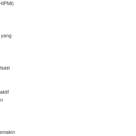
HIPMI)
k yang
isasi
ktif
an
semakin