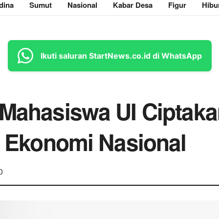
dina
Sumut
Nasional
Kabar Desa
Figur
Hibu
Ikuti saluran StartNews.co.id di WhatsApp
 Mahasiswa UI Ciptaka
si Ekonomi Nasional
0