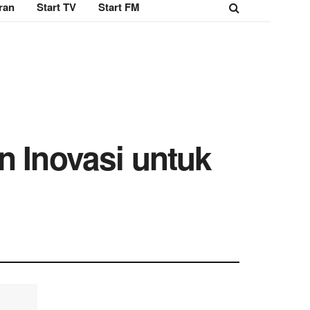
ran
Start TV
Start FM
n Inovasi untuk