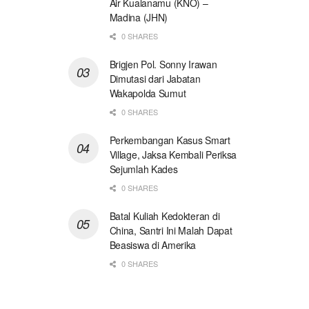
Air Kualanamu (KNO) –
Madina (JHN)
0 SHARES
Brigjen Pol. Sonny Irawan
Dimutasi dari Jabatan
Wakapolda Sumut
0 SHARES
Perkembangan Kasus Smart
Village, Jaksa Kembali Periksa
Sejumlah Kades
0 SHARES
Batal Kuliah Kedokteran di
China, Santri Ini Malah Dapat
Beasiswa di Amerika
0 SHARES