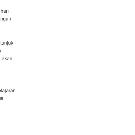
ihan
ongan
tunjuk
n
g akan
lajaran
ti