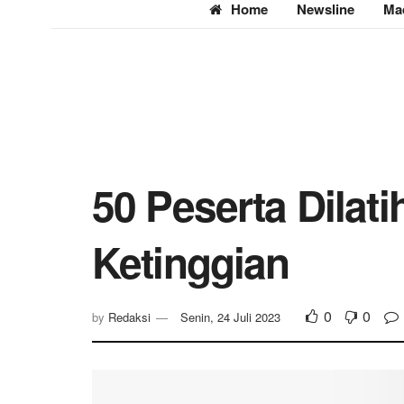
Home
Newsline
Ma
50 Peserta Dilat
Ketinggian
0
0
by
Redaksi
Senin, 24 Juli 2023