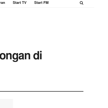
ran
Start TV
Start FM
longan di