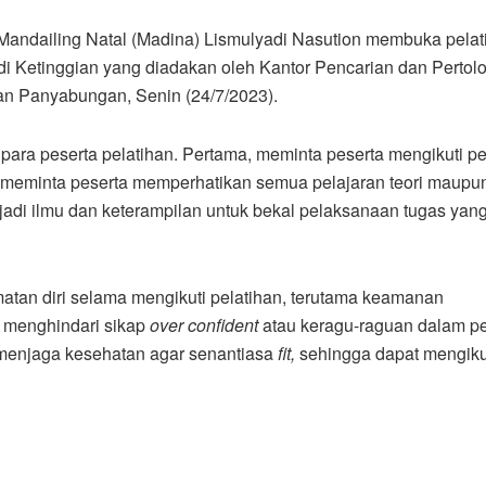
b Mandailing Natal (Madina) Lismulyadi Nasution membuka pelat
di Ketinggian yang diadakan oleh Kantor Pencarian dan Pertol
an Panyabungan, Senin (24/7/2023).
ra peserta pelatihan. Pertama, meminta peserta mengikuti pe
a, meminta peserta memperhatikan semua pelajaran teori maupu
njadi ilmu dan keterampilan untuk bekal pelaksanaan tugas yan
tan diri selama mengikuti pelatihan, terutama keamanan
n menghindari sikap
over
confident
atau keragu-raguan dalam pe
a menjaga kesehatan agar senantiasa
fit
,
sehingga dapat mengiku