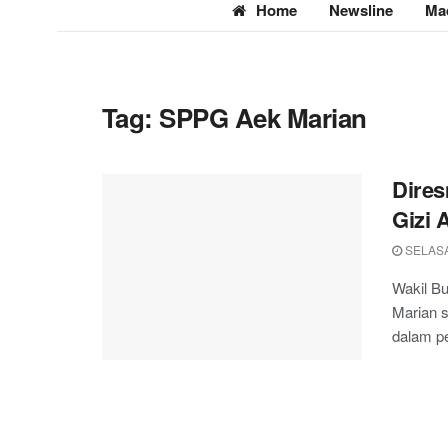
Home
Newsline
Ma
Tag:
SPPG Aek Marian
Dire
Gizi 
SELASA
Wakil B
Marian 
dalam pe