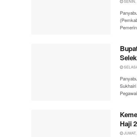
SENIN,
Panyabu
(Pemkab
Pemerint
Bupat
Sele
SELASA
Panyabu
Sukhairi
Pegawai 
Kemen
Haji 
JUMAT,