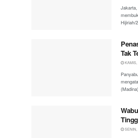
Jakarta
membuka
Hijiriah
Pena
Tak T
KAMIS,
Panyabu
mengata
(Madina)
Wabup
Tingg
SENIN,