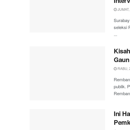
Inter
JUMAT,
Surabay
seleksi 
...
Kisah
Gaun
RABU, 
Rembang
publik. 
Rembang 
Ini H
Pemk