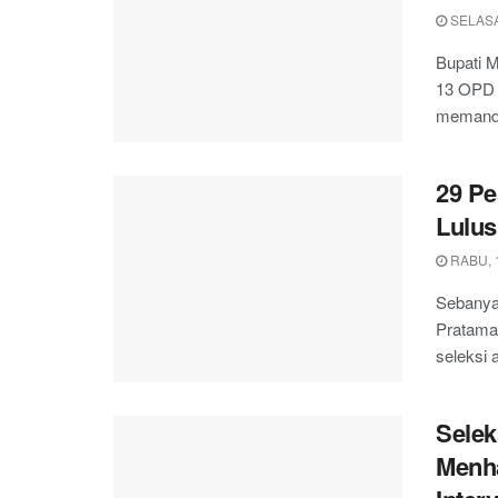
SELASA,
Bupati 
13 OPD d
memanda
29 Pe
Lulus
RABU, 1
Sebanyak
Pratama
seleksi a
Selek
Menha