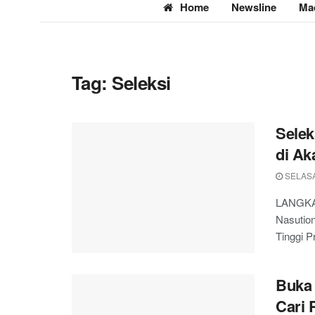
Home
Newsline
Ma
Tag:
Seleksi
Selek
di Ak
SELASA,
LANGKAH
Nasution
Tinggi P
Buka 
Cari 