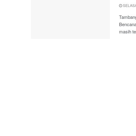
SELASA
Tambang
Bencana
masih te