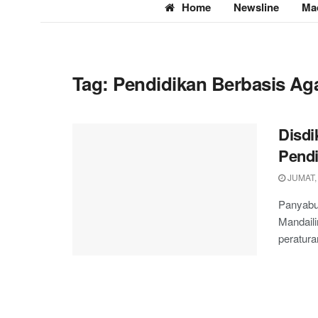
Home
Newsline
Ma
Tag:
Pendidikan Berbasis A
Disdi
Pend
JUMAT,
Panyabu
Mandail
peratura