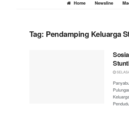
Home
Newsline
Ma
Tag:
Pendamping Keluarga S
Sosia
Stunt
SELASA
Panyabu
Pulunga
Keluarga
Penduduk