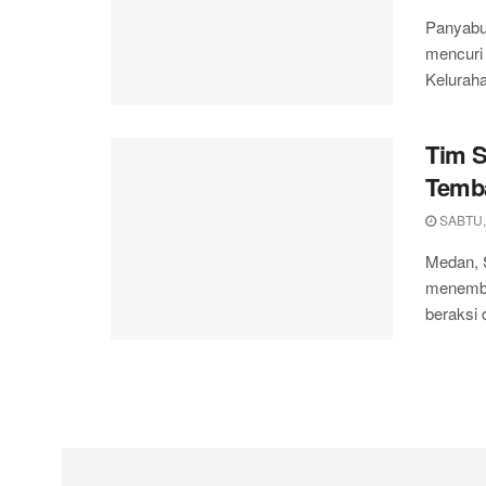
Panyabu
mencuri 
Keluraha
Tim S
Temba
SABTU,
Medan, 
menemba
beraksi d