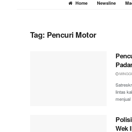
Home
Newsline
Ma
Tag:
Pencuri Motor
Pencu
Pada
MINGGU,
Satresk
lintas 
menjual 
Polis
Wek I