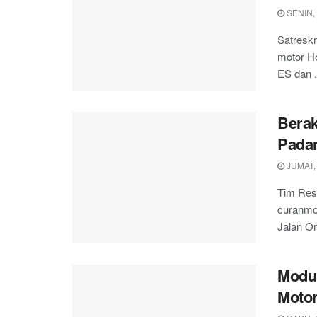
SENIN, 
Satresk
motor Ho
ES dan .
Berak
Padan
JUMAT,
Tim Res
curanmor
Jalan Om
Modu
Motor