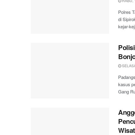
RABU, 
Polres T
di Sipir
kejar-ke
Polis
Bonjo
SELASA,
Padangs
kasus pe
Gang Ru
Angg
Pencu
Wisat