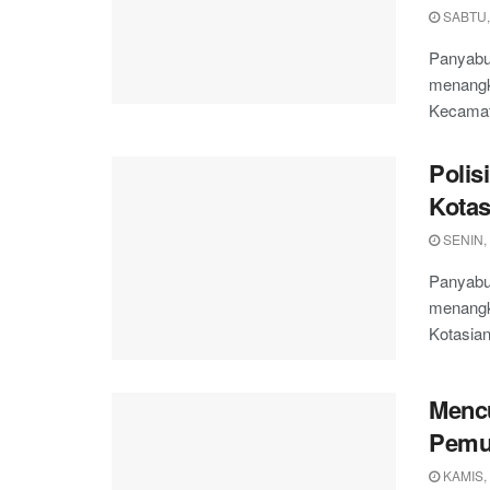
SABTU,
Panyabu
menangka
Kecamat
Polis
Kotas
SENIN,
Panyabu
menangk
Kotasian
Mencu
Pemud
KAMIS,