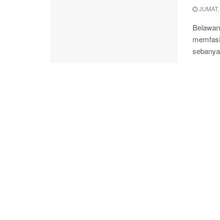
JUMAT, 
Belawan
memfasil
sebanyak