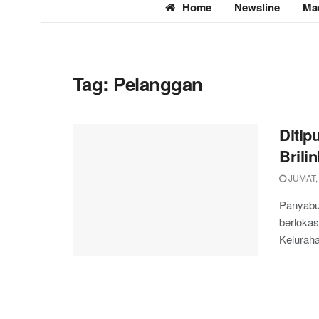
Home
Newsline
Ma
Tag:
Pelanggan
Ditip
Brili
JUMAT,
Panyabun
berlokas
Keluraha