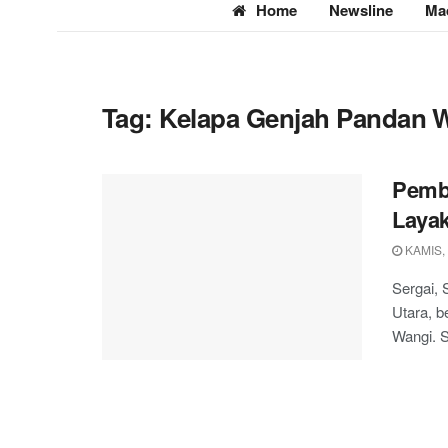
Home
Newsline
Ma
Tag:
Kelapa Genjah Pandan 
Pembi
Laya
KAMIS, 
Sergai,
Utara, b
Wangi. S