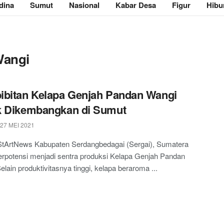
dina
Sumut
Nasional
Kabar Desa
Figur
Hibu
Wangi
bitan Kelapa Genjah Pandan Wangi
k Dikembangkan di Sumut
27 MEI 2021
 StArtNews Kabupaten Serdangbedagai (Sergai), Sumatera
erpotensi menjadi sentra produksi Kelapa Genjah Pandan
elain produktivitasnya tinggi, kelapa beraroma ...