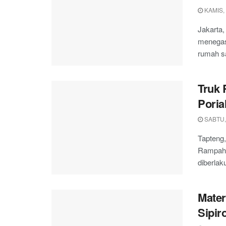
KAMIS,
Jakarta,
menegask
rumah sa
Truk 
Pori
SABTU,
Tapteng
Rampah m
diberlak
Mater
Sipir