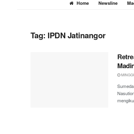
Home
Newsline
Ma
Tag:
IPDN Jatinangor
Retre
Madin
MINGGU
Sumedang
Nasutio
mengikuti