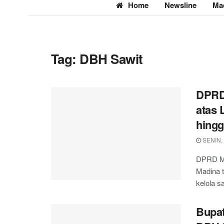
Home
Newsline
Ma
Tag:
DBH Sawit
DPRD
atas 
hing
SENIN, 
DPRD Ma
Madina 
kelola s
Bupa