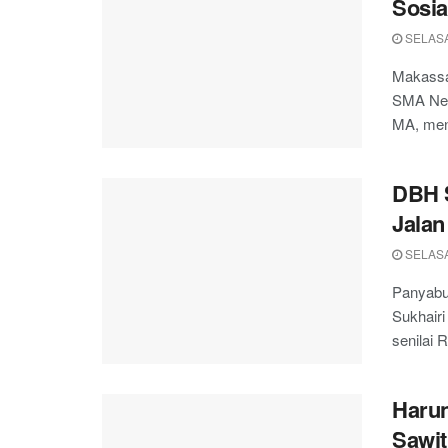
Sosia
SELASA
Makassa
SMA Neg
MA, menj
DBH 
Jalan
SELASA
Panyabu
Sukhairi
senilai R
Harun
Sawit