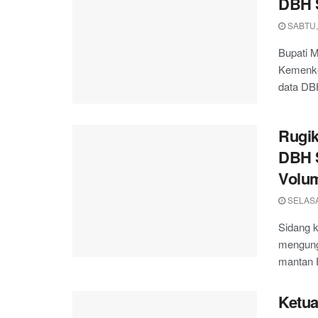
DBH S
SABTU,
Bupati M
Kemenkeu
data DBH
Rugik
DBH S
Volu
SELASA
Sidang k
mengungk
mantan Pl
Ketu