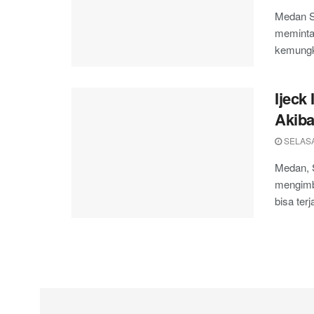
Medan S
meminta
kemungki
Ijec
Akiba
SELASA
Medan, 
mengimb
bisa ter