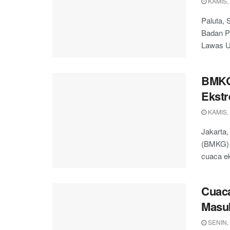
KAMIS,
Paluta,
Badan P
Lawas Ut
BMKG 
Ekstr
KAMIS,
Jakarta,
(BMKG) 
cuaca ek
Cuac
Masuk
SENIN,