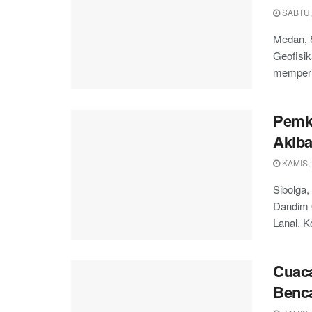
SABTU,
Medan, S
Geofisi
memperi
Pemko
Akiba
KAMIS,
Sibolga,
Dandim 
Lanal, K
Cuaca
Benca