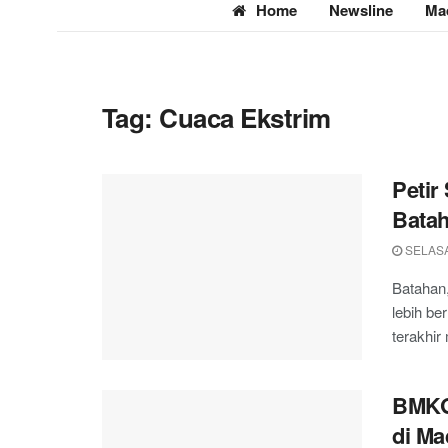
Home
Newsline
Ma
Tag:
Cuaca Ekstrim
Petir
Batah
SELASA
Batahan
lebih be
terakhir
BMKG
di Ma