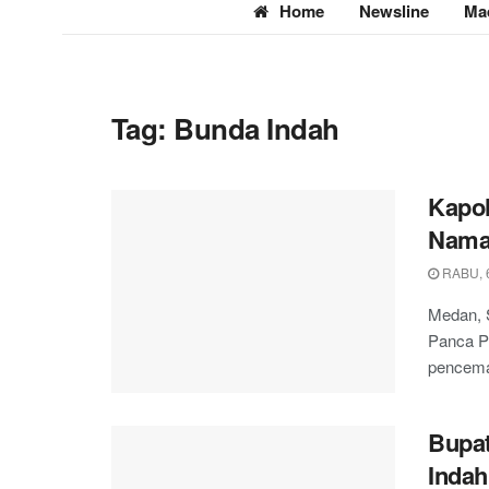
Home
Newsline
Ma
Tag:
Bunda Indah
Kapo
Nama
RABU, 
Medan, 
Panca Pu
pencema
Bupa
Indah