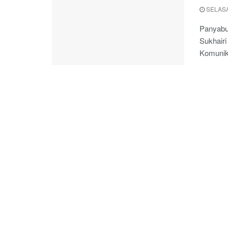
SELASA
Panyabun
Sukhair
Komunik