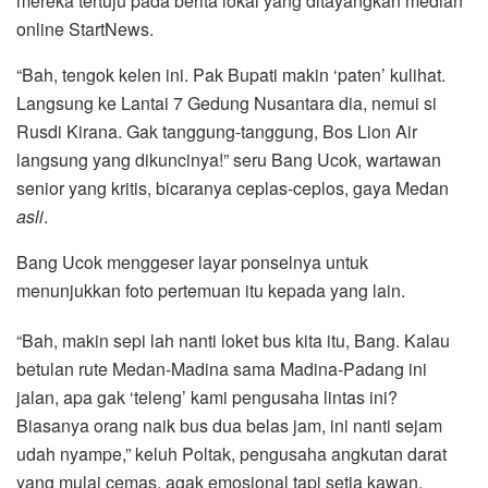
mereka tertuju pada berita lokal yang ditayangkan median
online StartNews.
“Bah, tengok kelen ini. Pak Bupati makin ‘paten’ kulihat.
Langsung ke Lantai 7 Gedung Nusantara dia, nemui si
Rusdi Kirana. Gak tanggung-tanggung, Bos Lion Air
langsung yang dikuncinya!” seru Bang Ucok, wartawan
senior yang kritis, bicaranya ceplas-ceplos, gaya Medan
asli
.
Bang Ucok menggeser layar ponselnya untuk
menunjukkan foto pertemuan itu kepada yang lain.
“Bah, makin sepi lah nanti loket bus kita itu, Bang. Kalau
betulan rute Medan-Madina sama Madina-Padang ini
jalan, apa gak ‘teleng’ kami pengusaha lintas ini?
Biasanya orang naik bus dua belas jam, ini nanti sejam
udah nyampe,” keluh Poltak, pengusaha angkutan darat
yang mulai cemas, agak emosional tapi setia kawan.