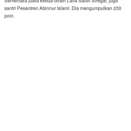
Sementara juara kedua diraih Laila Safitri Siregar, juga
santri Pesantren Abinnur Islami. Dia mengumpulkan 230
poin.