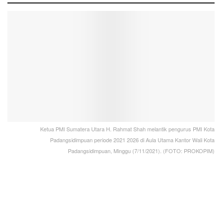
Ketua PMI Sumatera Utara H. Rahmat Shah melantik pengurus PMI Kota
Padangsidimpuan periode 2021 2026 di Aula Utama Kantor Wali Kota
Padangsidimpuan, Minggu (7/11/2021). (FOTO: PROKOPIM)