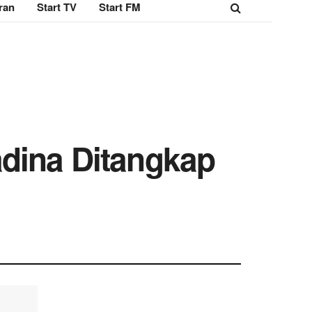
ran
Start TV
Start FM
adina Ditangkap