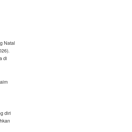
g Natal
026).
a di
laim
g diri
ihkan