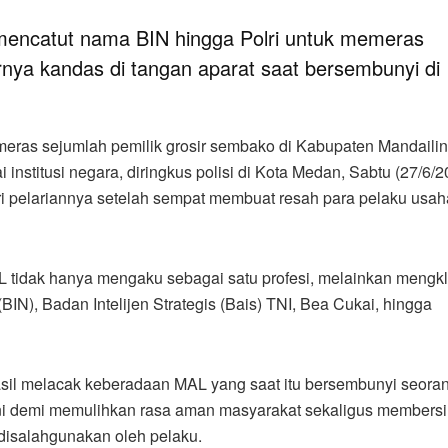
 mencatut nama BIN hingga Polri untuk memeras
rnya kandas di tangan aparat saat bersembunyi di
eras sejumlah pemilik grosir sembako di Kabupaten Mandailin
stitusi negara, diringkus polisi di Kota Medan, Sabtu (27/6/2
i pelariannya setelah sempat membuat resah para pelaku usah
AL tidak hanya mengaku sebagai satu profesi, melainkan mengk
BIN), Badan Intelijen Strategis (Bais) TNI, Bea Cukai, hingga
hasil melacak keberadaan MAL yang saat itu bersembunyi seoran
ini demi memulihkan rasa aman masyarakat sekaligus members
disalahgunakan oleh pelaku.