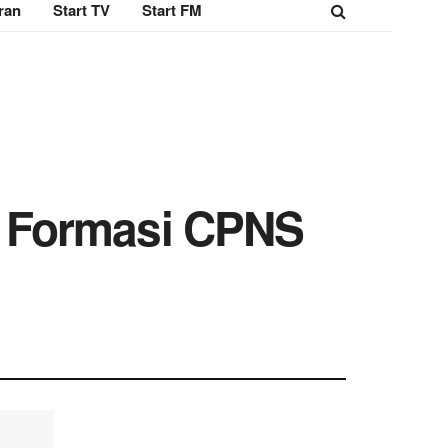
ran
Start TV
Start FM
 Formasi CPNS