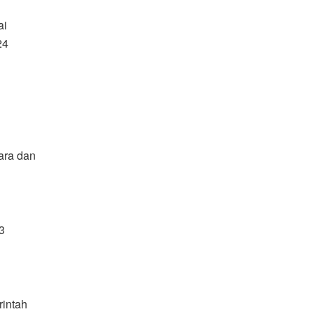
ai
24
ara dan
3
intah