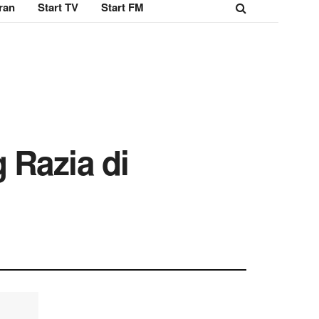
ran
Start TV
Start FM
 Razia di