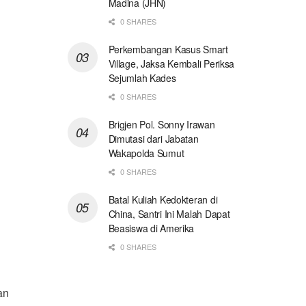
Madina (JHN)
0 SHARES
Perkembangan Kasus Smart
Village, Jaksa Kembali Periksa
Sejumlah Kades
0 SHARES
Brigjen Pol. Sonny Irawan
Dimutasi dari Jabatan
Wakapolda Sumut
0 SHARES
Batal Kuliah Kedokteran di
China, Santri Ini Malah Dapat
Beasiswa di Amerika
0 SHARES
an