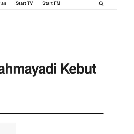
ran
Start TV
Start FM
ahmayadi Kebut