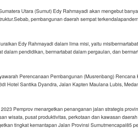
 Sumatera Utara (Sumut) Edy Rahmayadi akan mengebut bany
astruktur.Sebab, pembangunan daerah sempat terkendalapandem
iuraikan Edy Rahmayadi dalam lima misi, yaitu misibermartaba
bat dalam pendidikan, bermartabat dalam pergaulan, dan bermar
syawarah Perencanaan Pembangunan (Musrenbang) Rencana 
 Hotel Santika Dyandra, Jalan Kapten Maulana Lubis, Meda
n 2023 Pemprov menargetkan penanganan jalan strategis provin
asan wisata, pusat produktivitas, perkotaan dan kawasan daerah
rgetkan tingkat kemantapan Jalan Provinsi Sumutmencapai85 pe