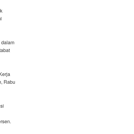
ak
i
t dalam
tabat
Kerja
n, Rabu
si
rsen.