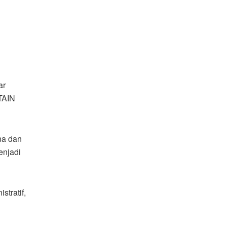
ar
STAIN
na dan
enjadi
tratif,