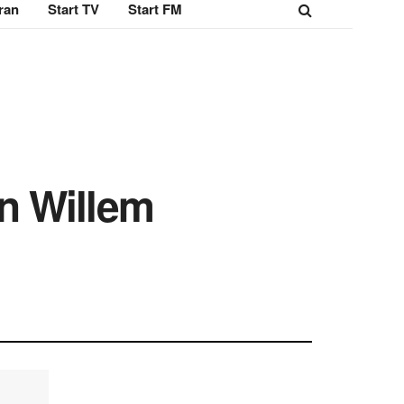
ran
Start TV
Start FM
n Willem