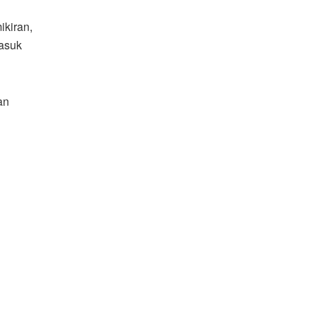
ikiran,
masuk
an