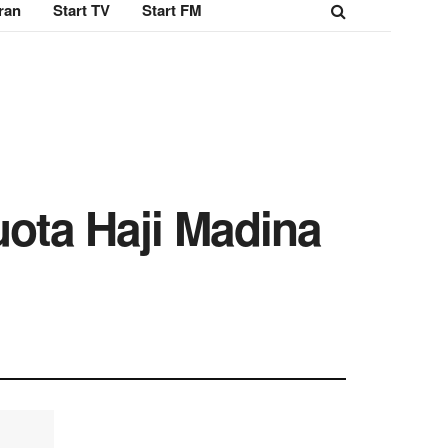
ran
Start TV
Start FM
uota Haji Madina