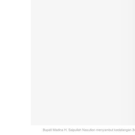
Bupati Madina H. Saipullah Nasution menyambut kedatangan 34