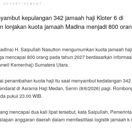
ADVERTISEMENT
yambut kepulangan 342 jamaah haji Kloter 6 di
lonjakan kuota jamaah Madina menjadi 800 oran
Madina) H. Saipullah Nasution mengumumkan kuota jamaah haji
a mencapai 800 orang pada tahun 2027 berdasarkan informasi
anwil Kemenhaj) Sumatera Utara.
 penambahan kuota haji itu saat menyambut kedatangan 342
endarat di Asrama Haji Medan, Senin (8/6/2026) pagi. Rombon
ada pukul 23.00 WIB.
ng mencapai dua kali lipat tersebut, kata Saipullah, Pemerint
apan anggaran daerah dalam memfasilitasi logistik jamaah k 