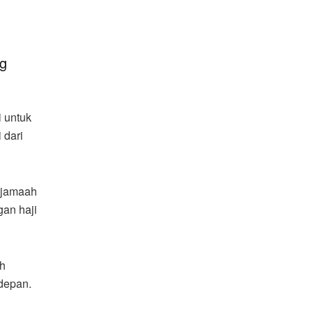
g
 untuk
 dari
 jamaah
gan haji
ah
depan.