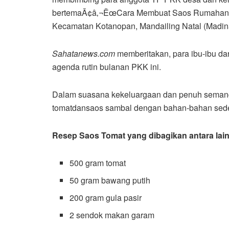
bertemaÃ¢â‚¬ËœCara Membuat Saos Rumahan di
Kecamatan Kotanopan, Mandailing Natal (Madina
Sahatanews.com
memberitakan, para ibu-ibu da
agenda rutin bulanan PKK ini.
Dalam suasana kekeluargaan dan penuh semang
tomatdansaos sambal dengan bahan-bahan sede
Resep Saos Tomat yang dibagikan antara lain
500 gram tomat
50 gram bawang putih
200 gram gula pasir
2 sendok makan garam