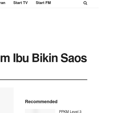
ran
Start TV
Start FM
m Ibu Bikin Saos
Recommended
PPKM Level 3