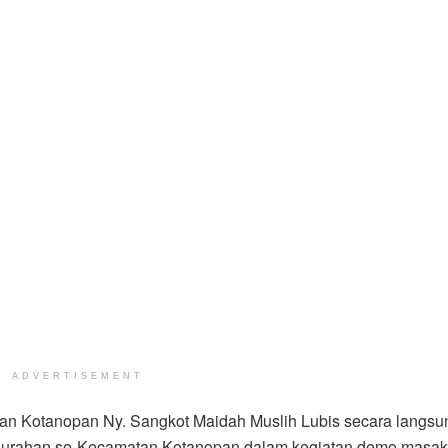
ADVERTISEMENT
n Kotanopan Ny. Sangkot Maidah Muslih Lubis secara langsu
lurahan se-Kecamatan Kotanopan dalam kegiatan demo masak