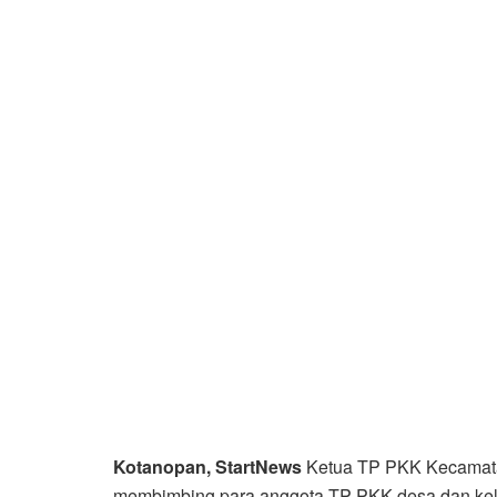
Kotanopan, StartNews
Ketua TP PKK Kecamata
membimbing para anggota TP PKK desa dan ke