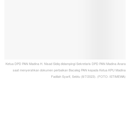
Ketua DPD PAN Madina H. Nisad Sidiq didampingi Sekretaris DPD PAN Madina Anara
saat menyerahkan dokumen perbaikan Bacaleg PAN kepada Ketua KPU Madina
Fadilah Syarif, Sebtu (8/7/2023). (FOTO: ISTIMEWA)