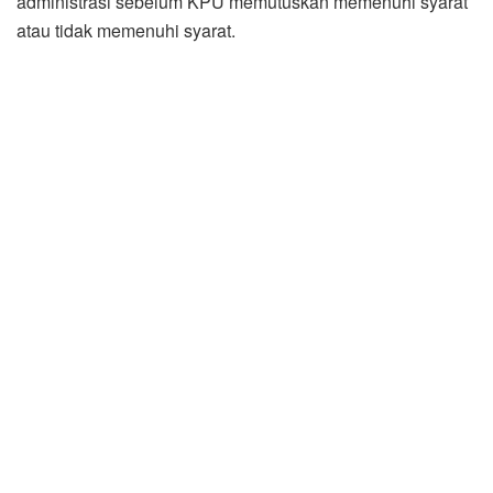
administrasi sebelum KPU memutuskan memenuhi syarat
atau tidak memenuhi syarat.