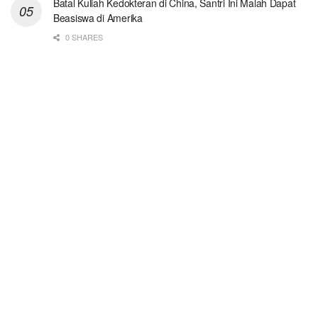
Batal Kuliah Kedokteran di China, Santri Ini Malah Dapat
Beasiswa di Amerika
0 SHARES