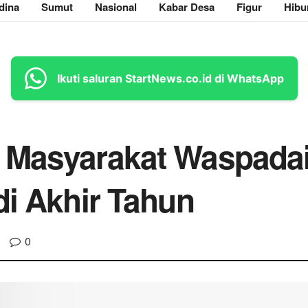
dina
Sumut
Nasional
Kabar Desa
Figur
Hibu
Ikuti saluran StartNews.co.id di WhatsApp
 Masyarakat Waspada
di Akhir Tahun
0