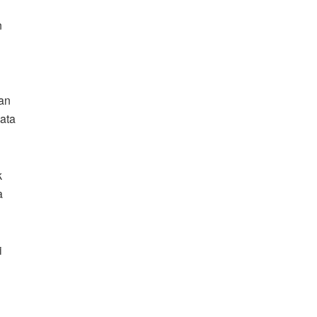
n
an
ata
k
a
i