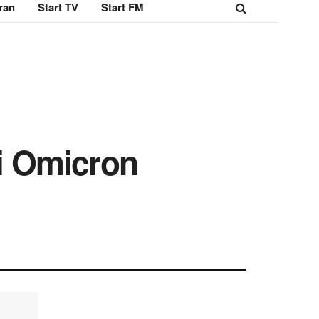
ran
Start TV
Start FM
i Omicron