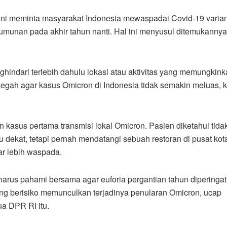
i meminta masyarakat Indonesia mewaspadai Covid-19 varia
umunan pada akhir tahun nanti. Hal ini menyusul ditemukannya
ndari terlebih dahulu lokasi atau aktivitas yang memungkink
gah agar kasus Omicron di Indonesia tidak semakin meluas, k
sus pertama transmisi lokal Omicron. Pasien diketahui tida
 dekat, tetapi pernah mendatangi sebuah restoran di pusat kot
ar lebih waspada.
 harus pahami bersama agar euforia pergantian tahun diperingat
ang berisiko memunculkan terjadinya penularan Omicron, ucap
a DPR RI itu.