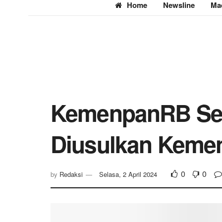
Home
Newsline
Ma
KemenpanRB Setu
Diusulkan Keme
0
0
by
Redaksi
Selasa, 2 April 2024