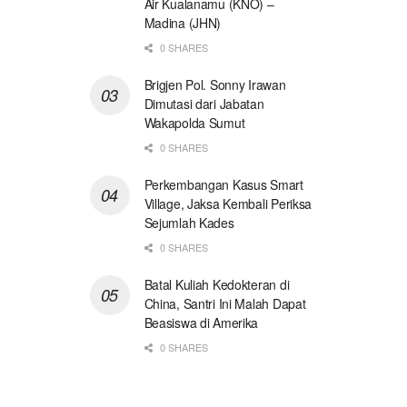
Air Kualanamu (KNO) –
Madina (JHN)
0 SHARES
Brigjen Pol. Sonny Irawan
Dimutasi dari Jabatan
Wakapolda Sumut
0 SHARES
Perkembangan Kasus Smart
Village, Jaksa Kembali Periksa
Sejumlah Kades
0 SHARES
Batal Kuliah Kedokteran di
China, Santri Ini Malah Dapat
Beasiswa di Amerika
0 SHARES