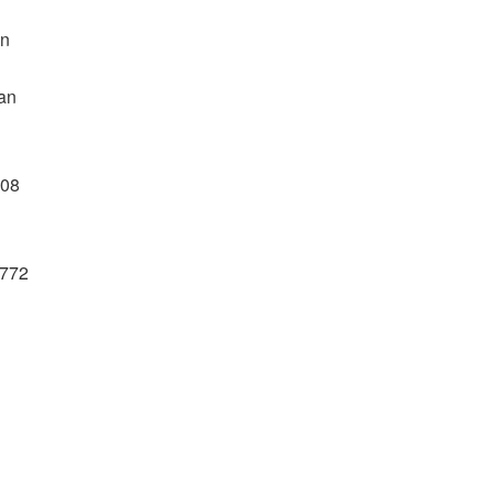
an
ian
708
.772