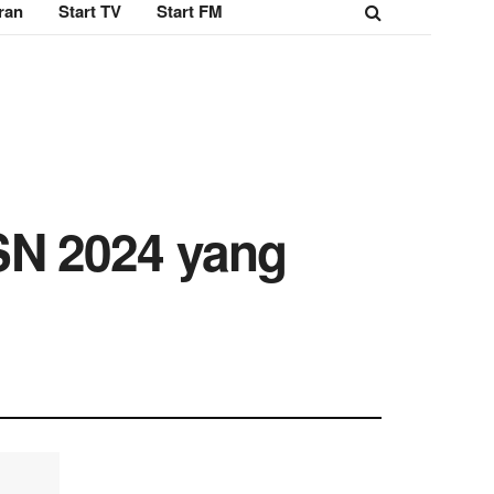
ran
Start TV
Start FM
SN 2024 yang