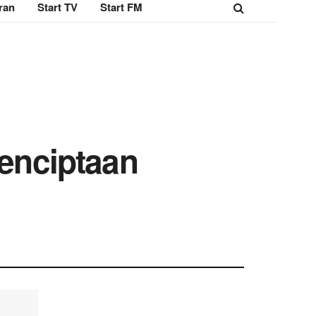
ran
Start TV
Start FM
enciptaan