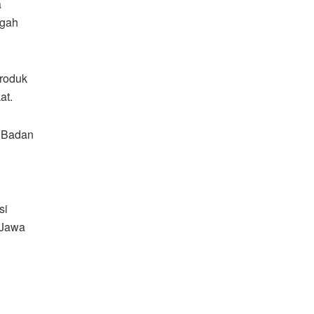
a
ngah
roduk
at.
a Badan
si
 Jawa