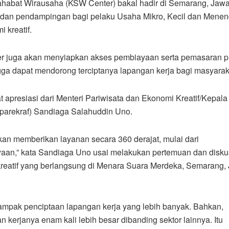
ahabat Wirausaha (KSW Center) bakal hadir di Semarang, Jaw
 dan pendampingan bagi pelaku Usaha Mikro, Kecil dan Mene
 kreatif.
r juga akan menyiapkan akses pembiayaan serta pemasaran p
ga dapat mendorong terciptanya lapangan kerja bagi masyarak
 apresiasi dari Menteri Pariwisata dan Ekonomi Kreatif/Kepal
aparekraf) Sandiaga Salahuddin Uno.
an memberikan layanan secara 360 derajat, mulai dari
aan,” kata Sandiaga Uno usai melakukan pertemuan dan disku
 kreatif yang berlangsung di Menara Suara Merdeka, Semarang,
 dampak penciptaan lapangan kerja yang lebih banyak. Bahkan,
erjanya enam kali lebih besar dibanding sektor lainnya. Itu