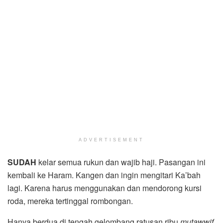
ADVERTISEMENT
SUDAH
kelar semua rukun dan wajib haji. Pasangan ini
kembali ke Haram. Kangen dan ingin mengitari Ka’bah
lagi. Karena harus menggunakan dan mendorong kursi
roda, mereka tertinggal rombongan.
Hanya berdua di tengah gelombang ratusan ribu
mutawwif
.