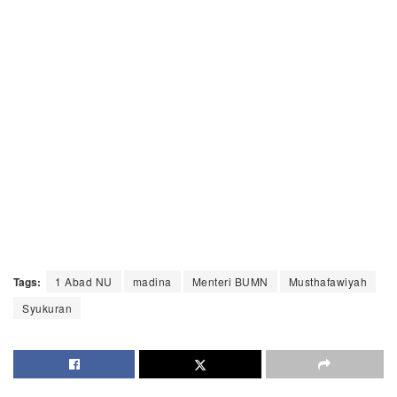
Tags:
1 Abad NU
madina
Menteri BUMN
Musthafawiyah
Syukuran