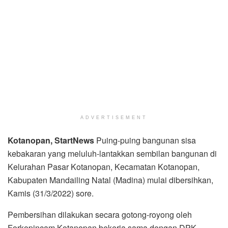
ADVERTISEMENT
Kotanopan
, St
art
News
Puing-puing bangunan sisa
kebakaran yang meluluh-lantakkan sembilan bangunan di
Kelurahan Pasar Kotanopan, Kecamatan Kotanopan,
Kabupaten Mandailing Natal (Madina) mulai dibersihkan,
Kamis (31/3/2022) sore.
Pembersihan dilakukan secara gotong-royong oleh
Forkopincam Kotanopan bekerja sama dengan DPK