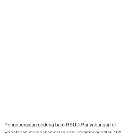
Pengoperasian gedung baru RSUD Panyabungan di
Panatapan merupakan salah satu program prioritas 100