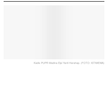
Kadis PUPR Madina Elpi Yanti Harahap. (FOTO: ISTIMEWA)