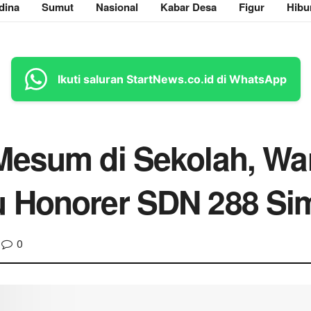
dina
Sumut
Nasional
Kabar Desa
Figur
Hibu
Ikuti saluran StartNews.co.id di WhatsApp
Mesum di Sekolah, Wa
 Honorer SDN 288 Si
0