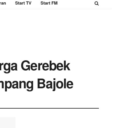
ran
Start TV
Start FM
rga Gerebek
mpang Bajole