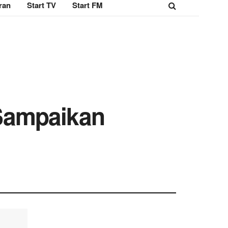
ran
Start TV
Start FM
Sampaikan