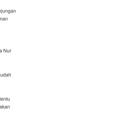
njungan
inan
a Nur
sudah
tentu
pakan