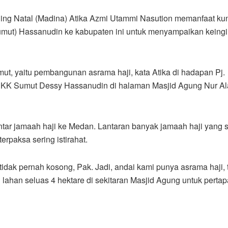
ling Natal (Madina) Atika Azmi Utammi Nasution memanfaat ku
Sumut) Hassanudin ke kabupaten ini untuk menyampaikan keing
t, yaitu pembangunan asrama haji, kata Atika di hadapan Pj.
PKK Sumut Dessy Hassanudin di halaman Masjid Agung Nur Al
tar jamaah haji ke Medan. Lantaran banyak jamaah haji yang 
erpaksa sering istirahat.
 tidak pernah kosong, Pak. Jadi, andai kami punya asrama haji, 
 lahan seluas 4 hektare di sekitaran Masjid Agung untuk perta