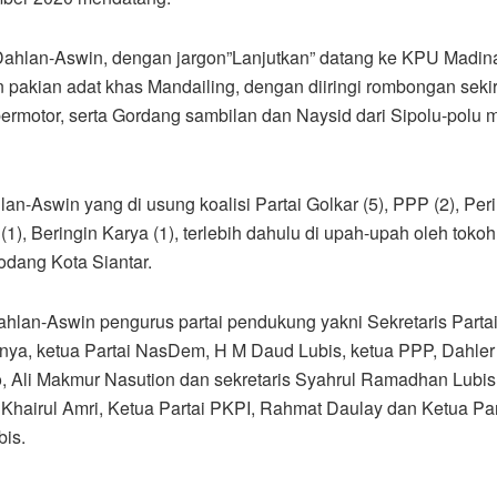
ahlan-Aswin, dengan jargon”Lanjutkan” datang ke KPU Madina
pakian adat khas Mandailing, dengan diiringi rombongan seki
ermotor, serta Gordang sambilan dan Naysid dari Sipolu-polu 
Aswin yang di usung koalisi Partai Golkar (5), PPP (2), Peri
), Beringin Karya (1), terlebih dahulu di upah-upah oleh tokoh
odang Kota Siantar.
hlan-Aswin pengurus partai pendukung yakni Sekretaris Parta
nnya, ketua Partai NasDem, H M Daud Lubis, ketua PPP, Dahler
do, Ali Makmur Nasution dan sekretaris Syahrul Ramadhan Lubis
Khairul Amri, Ketua Partai PKPI, Rahmat Daulay dan Ketua Par
is.