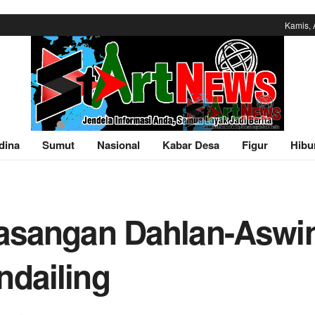
Kamis, 
dina
Sumut
Nasional
Kabar Desa
Figur
Hibu
Pasangan Dahlan-Asw
ndailing