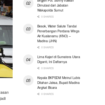
Brigjen Pol. Sonny Irawan
Dimutasi dari Jabatan
Wakapolda Sumut
0 SHARES
Besok, Water Salute Tandai
Penerbangan Perdana Wings
Air Kualanamu (KNO) –
Madina (JHN)
0 SHARES
Lima Kajari di Sumatera Utara
Diganti, Ini Daftarnya
0 SHARES
Kepala BKPSDM Meinul Lubis
Ditahan Jaksa, Bupati Madina
Angkat Bicara
Hasan
0 SHARES
jadi