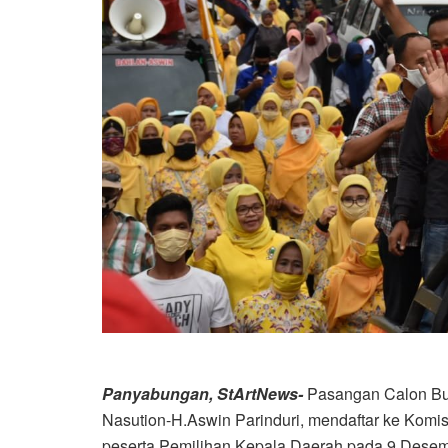
Panyabungan, StArtNews-
Pasangan Calon Bup
Nasution-H.Aswin Parinduri, mendaftar ke Komi
peserta Pemilihan Kepala Daerah pada 9 Dese