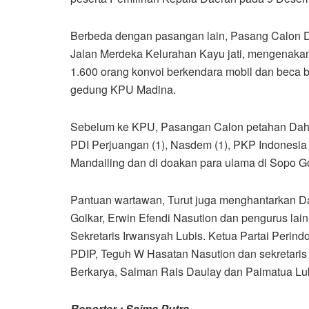
Berbeda dengan pasangan lain, Pasang Calon D
Jalan Merdeka Kelurahan Kayu jati, mengenakan 
1.600 orang konvoi berkendara mobil dan beca b
gedung KPU Madina.
Sebelum ke KPU, Pasangan Calon petahan Dahlan-
PDI Perjuangan (1), Nasdem (1), PKP Indonesia (1
Mandailing dan di doakan para ulama di Sopo G
Pantuan wartawan, Turut juga menghantarkan Da
Golkar, Erwin Efendi Nasution dan pengurus lai
Sekretaris Irwansyah Lubis. Ketua Partai Perin
PDIP, Teguh W Hasatan Nasution dan sekretaris 
Berkarya, Salman Rais Daulay dan Paimatua Lub
Reporter : Saima Putra