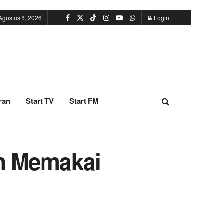
Agustus 6, 2026
Login
ran
Start TV
Start FM
in Memakai