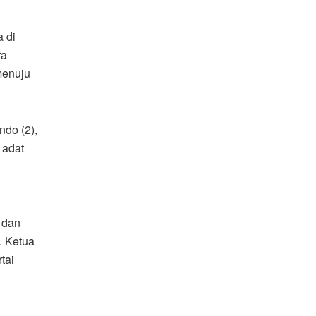
 di
ra
menuju
ndo (2),
 adat
i
 dan
. Ketua
tai