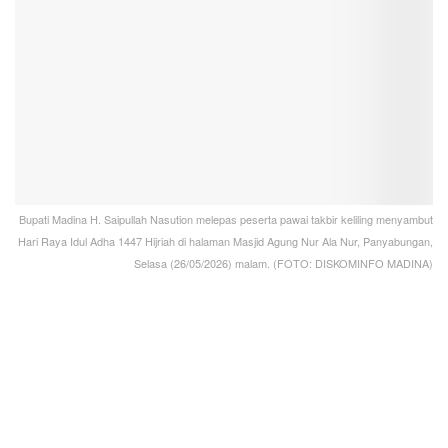
Bupati Madina H. Saipullah Nasution melepas peserta pawai takbir keliling menyambut
Hari Raya Idul Adha 1447 Hijriah di halaman Masjid Agung Nur Ala Nur, Panyabungan,
Selasa (26/05/2026) malam. (FOTO: DISKOMINFO MADINA)