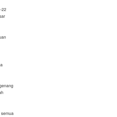
e-22
sar
Tuan
ma
ngenang
ah
ni semua