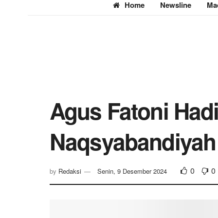
Home
Newsline
Ma
Agus Fatoni Hadir
Naqsyabandiyah 
0
0
by
Redaksi
Senin, 9 Desember 2024