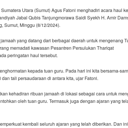
r Sumatera Utara (Sumut) Agus Fatoni menghadiri acara haul k
bandiyah Jabal Qubis Tanjungmorawa Saidi Syekh H. Amir Dam
g, Sumut, Minggu (8/12/2024).
a jamaah yang datang dari berbagai daerah untuk mengenang 
orang memadati kawasan Pesantren Persulukan Thariqat
a peringatan haul tersebut.
enghormatan kepada tuan guru. Pada hari ini kita bersama-sa
an tali persaudaraan di antara kita, ujar Fatoni.
kan kehadiran ribuan jamaah di lokasi sebagai cara untuk me
ontohkan oleh tuan guru. Termasuk juga dengan ajaran yang tel
emperkuat kembali seluruh ajaran yang telah diberikan. Dan i