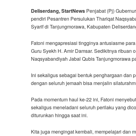
Deliserdang, StartNews
Penjabat (Pj) Gubernu
pendiri Pesantren Persulukan Thariqat Naqsya
Syarif di Tanjungmorawa, Kabupaten Deliserdan
Fatoni mengapresiasi tingginya antusiasme par
Guru Syekh H. Amir Damsar. Sedikitnya ribuan 
Naqsyabandiyah Jabal Qubis Tanjungmorawa pad
Ini sekaligus sebagai bentuk penghargaan dan p
dengan seluruh jemaah bisa menjalin silaturahmi d
Pada momentum haul ke-22 ini, Fatoni menyebut
sekaligus meneladani seluruh perilaku yang dic
diturunkan hingga saat ini.
Kita juga mengingat kembali, mempelajari dan m