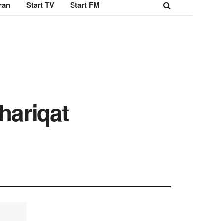
ran
Start TV
Start FM
hariqat