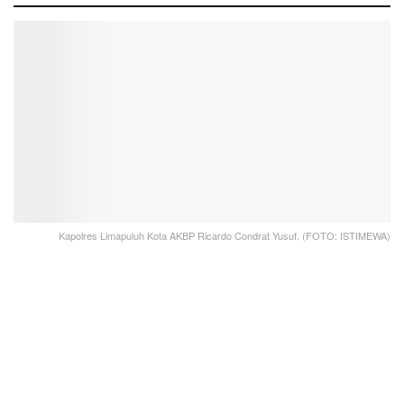
Kapolres Limapuluh Kota AKBP Ricardo Condrat Yusuf. (FOTO: ISTIMEWA)