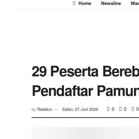
Home
Newsline
Mad
29 Peserta Bere
Pendaftar Pamu
0
0
0
by
Redaksi
Sabtu, 27 Juni 2026