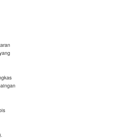
taran
 yang
ngkas
saingan
bis
.