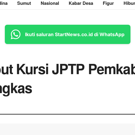
ina
Sumut
Nasional
Kabar Desa
Figur
Hibu
Ikuti saluran StartNews.co.id di WhatsApp
but Kursi JPTP Pemkab
ngkas