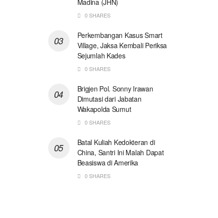
Madina (JHN)
0 SHARES
Perkembangan Kasus Smart
Village, Jaksa Kembali Periksa
Sejumlah Kades
0 SHARES
Brigjen Pol. Sonny Irawan
Dimutasi dari Jabatan
Wakapolda Sumut
0 SHARES
Batal Kuliah Kedokteran di
China, Santri Ini Malah Dapat
Beasiswa di Amerika
0 SHARES