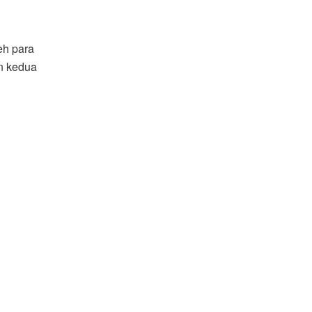
eh para
n kedua