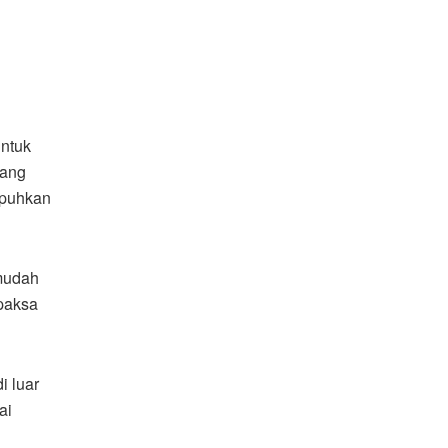
ntuk
pang
mpuhkan
mudah
rpaksa
i luar
ai