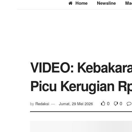
Home
Newsline
Ma
VIDEO: Kebakara
Picu Kerugian R
0
0
by
Redaksi
Jumat, 29 Mei 2026