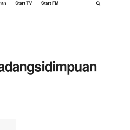
ran
Start TV
Start FM
Padangsidimpuan