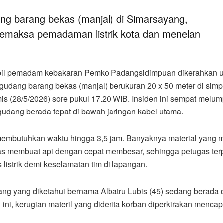
g barang bekas (manjal) di Simarsayang,
memaksa pemadaman listrik kota dan menelan
bil pemadam kebakaran Pemko Padangsidimpuan dikerahkan u
udang barang bekas (manjal) berukuran 20 x 50 meter di sim
s (28/5/2026) sore pukul 17.20 WIB. Insiden ini sempat melu
i gudang berada tepat di bawah jaringan kabel utama.
embutuhkan waktu hingga 3,5 jam. Banyaknya material yang 
ekas membuat api dengan cepat membesar, sehingga petugas te
strik demi keselamatan tim di lapangan.
dang yang diketahui bernama Albatru Lubis (45) sedang berada d
ini, kerugian materil yang diderita korban diperkirakan mencap