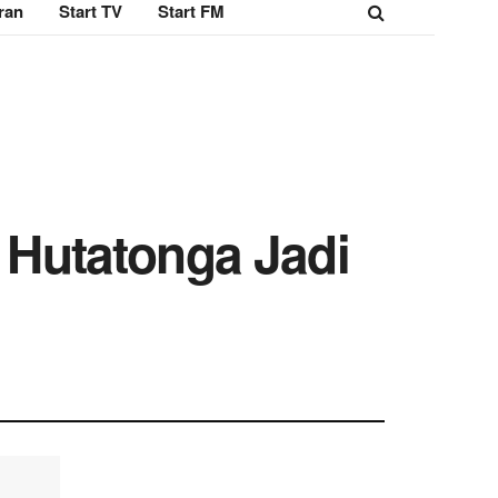
ran
Start TV
Start FM
Hutatonga Jadi