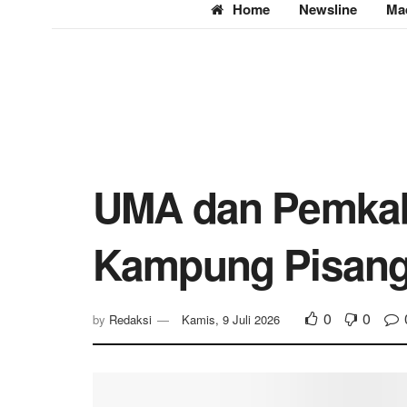
Home
Newsline
Ma
UMA dan Pemkab
Kampung Pisang
0
0
by
Redaksi
Kamis, 9 Juli 2026