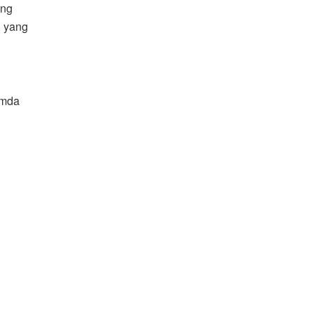
ang
n yang
emda