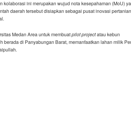
an kolaborasi ini merupakan wujud nota kesepahaman (MoU) y
ntah daerah tersebut disiapkan sebagai pusat inovasi pertania
l.
ersitas Medan Area untuk membuat
pilot project
atau kebun
ilih berada di Panyabungan Barat, memanfaatkan lahan milik P
ipullah.