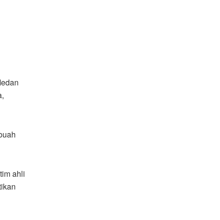
Medan
a,
 buah
im ahli
tikan