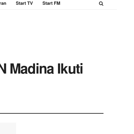
ran
Start TV
Start FM
 Madina Ikuti