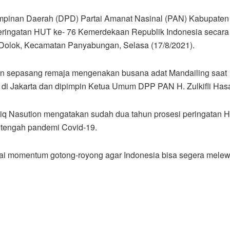
pinan Daerah (DPD) Partai Amanat Nasinal (PAN) Kabupaten
eringatan HUT ke- 76 Kemerdekaan Republik Indonesia secara v
oli Dolok, Kecamatan Panyabungan, Selasa (17/8/2021).
 sepasang remaja mengenakan busana adat Mandailing saat
 di Jakarta dan dipimpin Ketua Umum DPP PAN H. Zulkifli Has
q Nasution mengatakan sudah dua tahun prosesi peringatan 
i tengah pandemi Covid-19.
agai momentum gotong-royong agar Indonesia bisa segera melew