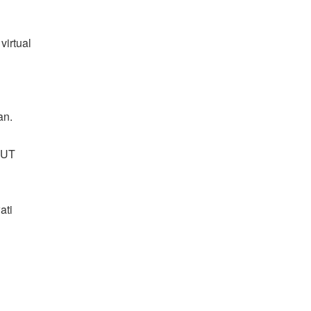
irtual
an.
HUT
ati